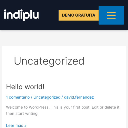
Ir
al
DEMO GRATUITA
contenido
Uncategorized
Hello world!
1 comentario
/
Uncategorized
/
david.fernandez
Welcome to WordPress. This is your first post. Edit or delete it,
then start writing!
Hello
Leer más »